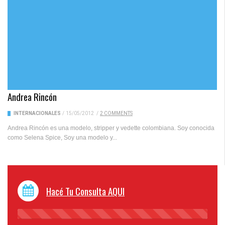
Andrea Rincón
INTERNACIONALES
/
15/05/2012
/
2 COMMENTS
Andrea Rincón es una modelo, stripper y vedette colombiana. Soy conocida
como Selena Spice, Soy una modelo y...
Hacé Tu Consulta AQUI
45%
Complete