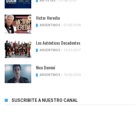
ARTISTAS
/
01/04/2019
Victor Heredia
ARGENTINOS
/
01/02/2018
Los Auténticos Decadentes
ARGENTINOS
/
12/01/2017
Nico Dominí
ARGENTINOS
/
16/02/2016
SUSCRIBITE A NUESTRO CANAL