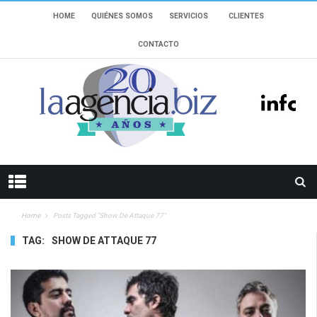
HOME
QUIÉNES SOMOS
SERVICIOS
CLIENTES
CONTACTO
Home
Posts Tagged "show De Attaque 77"
TAG:
SHOW DE ATTAQUE 77