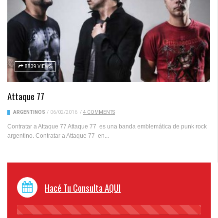
8839 VIEWS
Attaque 77
ARGENTINOS
/
06/02/2016
/
4 COMMENTS
Contratar a Attaque 77 Attaque 77 es una banda emblemática de punk rock
argentino. Contratar a Attaque 77 en...
Hacé Tu Consulta AQUI
45%