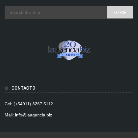
CONTACTO
Cel: (+54911) 3267 5112
Mail: info@laagencia.biz