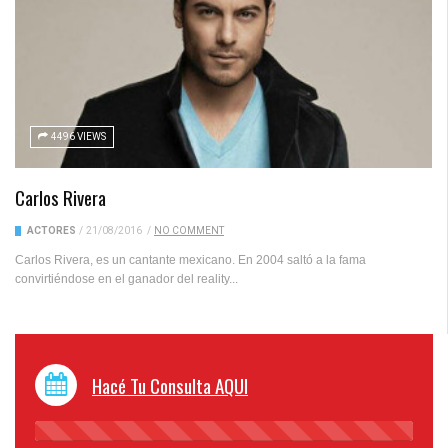
4496 VIEWS
Carlos Rivera
ACTORES
/
21/08/2016
/
NO COMMENT
Carlos Rivera, es un cantante mexicano. En 2004 saltó a la fama
convirtiéndose en el ganador del reality...
Hacé Tu Consulta AQUI
45%