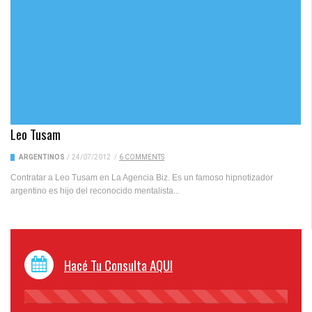
Leo Tusam
ARGENTINOS
/
24/07/2012
/
6 COMMENTS
Contratar a Leo Tusam en La Agencia Biz. Es un famoso hipnotizador
argentino es hijo del reconocido mentalista...
Hacé Tu Consulta AQUI
45%
Complete