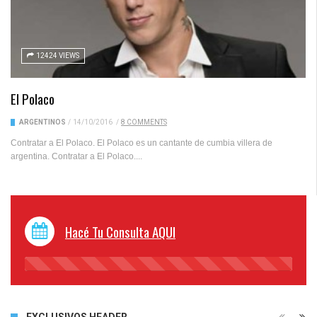
12424 VIEWS
El Polaco
ARGENTINOS
/
14/10/2016
/
8 COMMENTS
Contratar a El Polaco. El Polaco es un cantante de cumbia villera de
argentina. Contratar a El Polaco....
Hacé Tu Consulta AQUI
45%
Complete