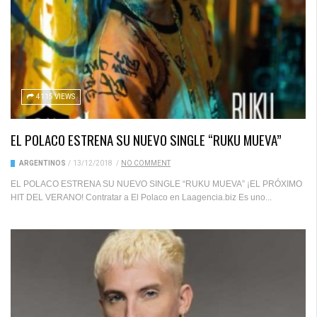
4115 VIEWS
EL POLACO ESTRENA SU NUEVO SINGLE “RUKU MUEVA”
ARGENTINOS
/
13/12/2018
/
NO COMMENT
EL POLACO ESTRENA SU NUEVO SINGLE “RUKU MUEVA” ¡EL PRÓXIMO
HIT DEL VERANO! Contratar a El Polaco en Laagencia.biz Es uno...