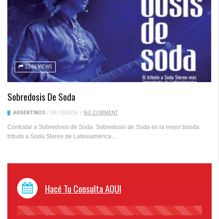
2363 VIEWS
Sobredosis De Soda
ARGENTINOS
/
24/10/2016
/
NO COMMENT
Contratar a Sobredosis de Soda. Sobredosis de Soda es la mejor banda
tributo a Soda Stereo de Latinoamérica....
Hacé Tu Consulta AQUI
45%