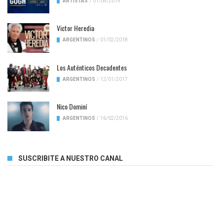
ARTISTAS
/
01/04/2019
Victor Heredia
ARGENTINOS
/
01/02/2018
Los Auténticos Decadentes
ARGENTINOS
/
12/01/2017
Nico Dominí
ARGENTINOS
/
16/02/2016
SUSCRIBITE A NUESTRO CANAL