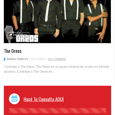
2427 VIEWS
The Oreos
BANDA TRIBUTO
/
22/12/2016
/
NO COMMENT
Contratar a The Oreos The Oreos es un grupo musical de covers en formato
acústico. Contratar a The Oreos en...
Hacé Tu Consulta AQUI
45%