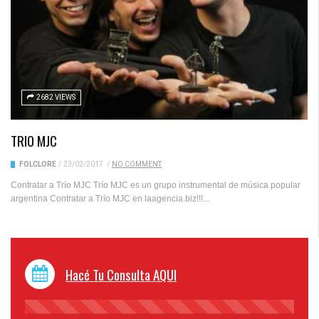
2682 VIEWS
TRIO MJC
FOLCLORE
/
23/02/2017
/
NO COMMENT
Contratar a Trío MJC Trío MJC es un grupo instrumental de música popular
argentina Contratar a Trío MJC en laagencia.biz!!!...
Hacé Tu Consulta AQUI
45%