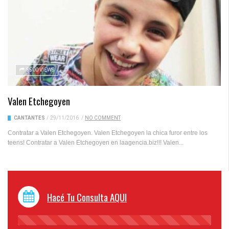
5500 VIEWS
Valen Etchegoyen
CANTANTES
/
29/11/2016
/
NO COMMENT
Contratar a Valen Etchegoyen. Valen Etchegoyen la chica furor entre los
teens! Contratar a Valen Etchegoyen en laagencia.biz!!! Valen...
Hacé Tu Consulta AQUI
45%