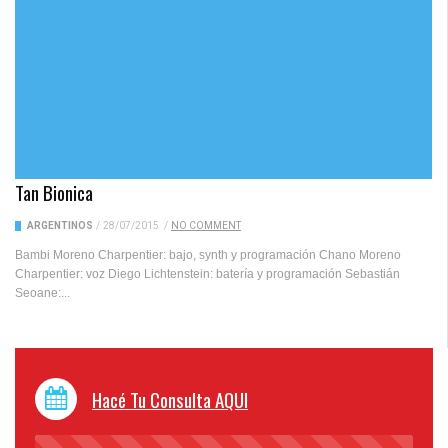
Tan Bionica
ARGENTINOS
/
28/07/2015
/
NO COMMENT
Bambi Moreno Charpentier: bajo, synth y programación Chano Moreno
Charpentier: voz Diego Lichtenstein: batería y programación Sebastián
Seoane:...
Hacé Tu Consulta AQUI
45%