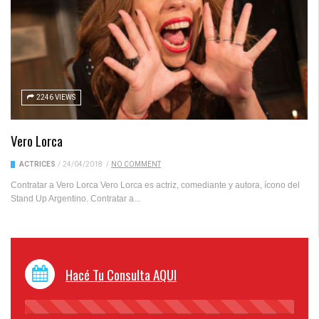
2246 VIEWS
Vero Lorca
ACTRICES
/
24/04/2018
/
NO COMMENT
Contratar a Vero Lorca Vero Lorca es actriz, comediante y autora, ícono del
Stand Up Argentino. Contratar a...
Hacé Tu Consulta AQUI
45%