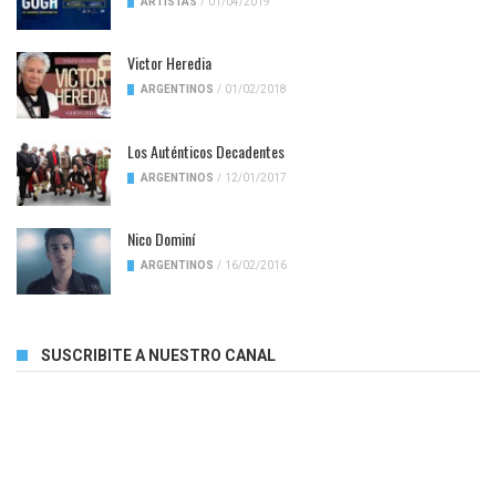
ARTISTAS
/
01/04/2019
Victor Heredia
ARGENTINOS
/
01/02/2018
Los Auténticos Decadentes
ARGENTINOS
/
12/01/2017
Nico Dominí
ARGENTINOS
/
16/02/2016
SUSCRIBITE A NUESTRO CANAL