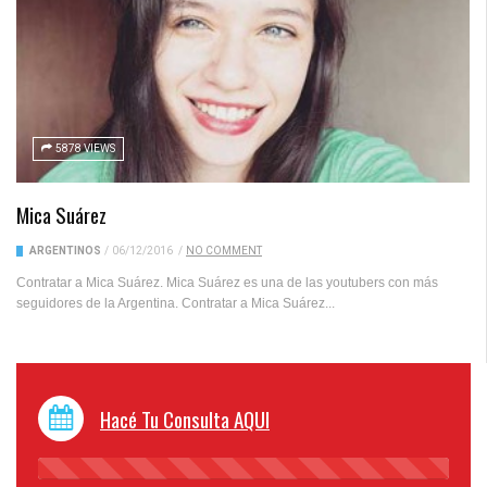
5878 VIEWS
Mica Suárez
ARGENTINOS
/
06/12/2016
/
NO COMMENT
Contratar a Mica Suárez. Mica Suárez es una de las youtubers con más
seguidores de la Argentina. Contratar a Mica Suárez...
Hacé Tu Consulta AQUI
45%