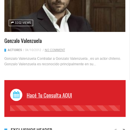
3202 VIEWS
Gonzalo Valenzuela
ACTORES
/
04/10/2012
/
NO COMMENT
Gonzalo Valenzuela Contratar a Gonzalo Valenzuela , es un actor chileno.
Gonzalo Valenzuela es reconocido principalmente en su...
Hacé Tu Consulta AQUI
45%
Complete