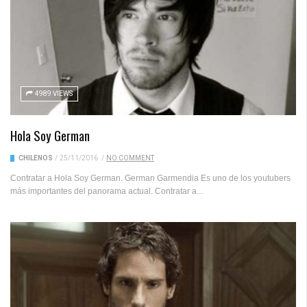
4989 VIEWS
Hola Soy German
CHILENOS
/
25/11/2016
/
NO COMMENT
Contratar a Hola Soy German. German Garmendia Es uno de los youtubers
más importantes del panorama actual. Contratar a...