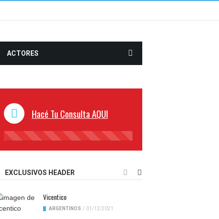
ACTORES
Hacé Tu Consulta AQUI
45%
Complete
EXCLUSIVOS HEADER
Vicentico
ARGENTINOS
/
01/12/2021