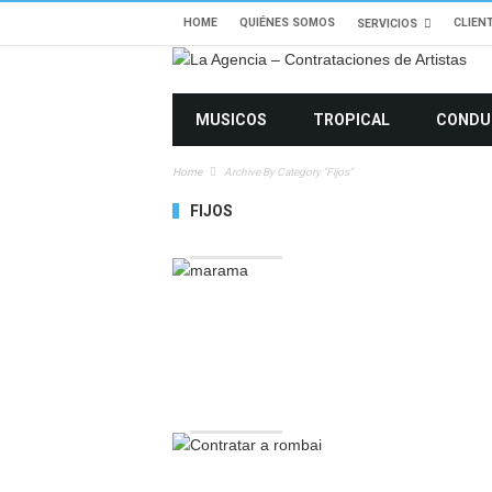
HOME
QUIÉNES SOMOS
CLIEN
SERVICIOS
MUSICOS
TROPICAL
CONDU
Home
Archive By Category "fijos"
FIJOS
11056 VIEWS
10586 VIEWS