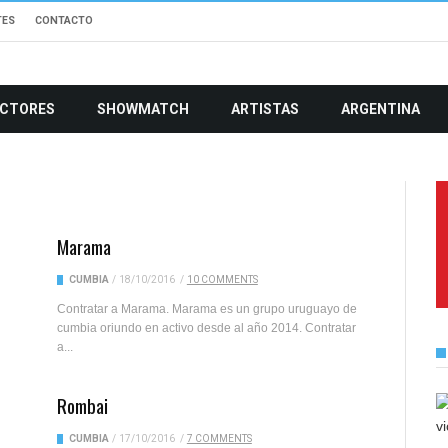
TES
CONTACTO
CTORES
SHOWMATCH
ARTISTAS
ARGENTINA
Marama
CUMBIA
/
18/10/2016
/
10 COMMENTS
Contratar a Marama. Marama es un grupo uruguayo de
cumbia oriundo en activo desde al año 2014. Contratar
a...
Rombai
CUMBIA
/
17/10/2016
/
7 COMMENTS