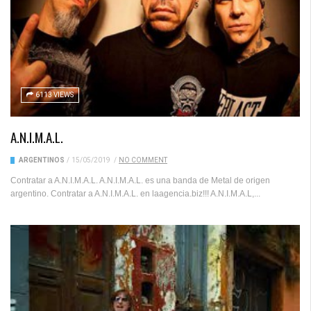
6113 VIEWS
A.N.I.M.A.L.
ARGENTINOS
/
15/05/2019
/
NO COMMENT
Contratar a A.N.I.M.A.L. A.N.I.M.A.L. es una banda de Metal de origen
argentino. Contratar a A.N.I.M.A.L. en laagencia.biz!!! A.N.I.M.A.L,...