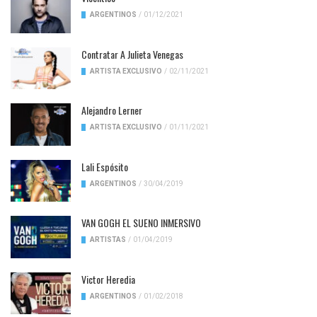
ARGENTINOS
/
01/12/2021
Contratar A Julieta Venegas
ARTISTA EXCLUSIVO
/
02/11/2021
Alejandro Lerner
ARTISTA EXCLUSIVO
/
01/11/2021
Lali Espósito
ARGENTINOS
/
30/04/2019
VAN GOGH EL SUENO INMERSIVO
ARTISTAS
/
01/04/2019
Victor Heredia
ARGENTINOS
/
01/02/2018