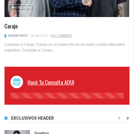
4783 VIEWS
Carajo
ARGENTINOS
/
06/08/2016
/
NO COMMENT
Contratar a Carajo. Carajo es un power trio de nu metal y metal alternativo
argentino. Contratar a Carajo...
Hacé Tu Consulta AQUI
45%
Complete
EXCLUSIVOS HEADER
Vicentico