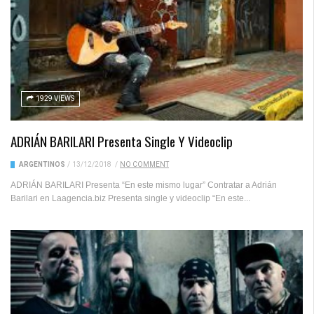
1929 VIEWS
ADRIÁN BARILARI Presenta Single Y Videoclip
ARGENTINOS
/
13/12/2018
/
NO COMMENT
ADRIÁN BARILARI Presenta “En este mismo lugar” Contratar a Adrián
Barilari en Laagencia.biz Presenta single y videoclip “En este...