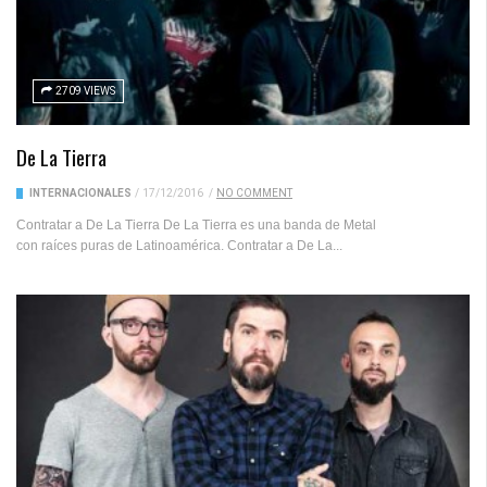
2709 VIEWS
De La Tierra
INTERNACIONALES
/
17/12/2016
/
NO COMMENT
Contratar a De La Tierra De La Tierra es una banda de Metal
con raíces puras de Latinoamérica. Contratar a De La...