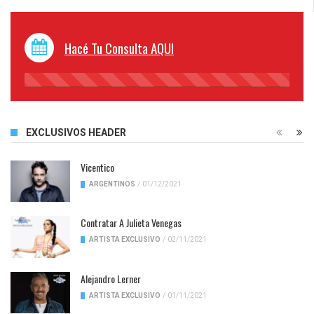
Hacé Tu Consulta AQUI
45%
Complete
EXCLUSIVOS HEADER
Vicentico
ARGENTINOS
/
01/12/2021
Contratar A Julieta Venegas
ARTISTA EXCLUSIVO
/
02/11/2021
Alejandro Lerner
ARTISTA EXCLUSIVO
/
01/11/2021