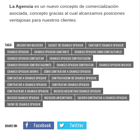
La Agencia
es un nuevo concepto de comercialización
asociada, concepto gracias al cual alcanzamos posiciones
ventajosas para nuestros clientes.
TAGS:
ARGENTINO MUSICOS
CACHET DE CHANGO SPASIUK
CANTANTE CHANGO SPASIUK
CHANGO SPASIUK
CHANGO SPASIUK CANTANTE
CHANGO SPASIUK COMO CONTACTARLO
CHANGO SPASIUK CONTACTAR
CHANGO SPASIUK CONTRATACION
CHANGO SPASIUK CONTRATACIONES
CHANGO SPASIUK CONTRATAR
CHANGO SPASIUK MUSICO
CHANGO SPASIUK SHOWS
CÓMO CONTRATAR A CHANGO SPASIUK
CONTACTAR A CHANGO SPASIUK
CONTRATACION DE CHANGO SPASIUK
CONTRATAR A CHANGO SPASIUK
CONTRATAR CHANGO SPASIUK
CONTRATRAR A CHANGO SPASIUK
MUSICO ARGENTINO CHANGO SPASIUK
MUSICO CHANGO SPASIUK
MUSICOS ARGENTINOS
QUIERO CONTRATAR A CHANGO SPASIUK
SHOW DE CHANGO SPASIUK
Facebook
Twitter
SHARE ON: