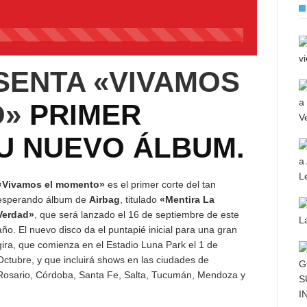
45%
Complete
SENTA «VIVAMOS
O»
PRIMER
SU NUEVO ÁLBUM.
«Vivamos el momento»
es el primer corte del tan
esperando álbum de
Airbag
, titulado
«Mentira La
Verdad»
, que será lanzado el 16 de septiembre de este
año. El nuevo disco da el puntapié inicial para una gran
gira, que comienza en el Estadio Luna Park el 1 de
Octubre, y que incluirá shows en las ciudades de
Rosario, Córdoba, Santa Fe, Salta, Tucumán, Mendoza y