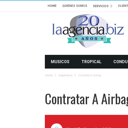
HOME
QUIÉNES SOMOS
CLIEN
SERVICIOS
MUSICOS
TROPICAL
CONDU
Home
Argentinos
Contratar A Airbag
Contratar A Airba