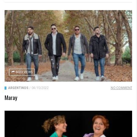
6023 VIEWS
ARGENTINOS
/
04/10/2022
NO COMMENT
Maray