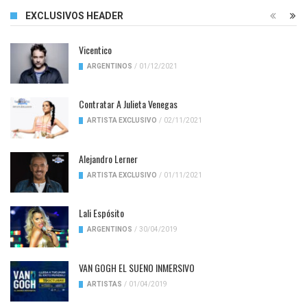
EXCLUSIVOS HEADER
Vicentico
ARGENTINOS
/
01/12/2021
Contratar A Julieta Venegas
ARTISTA EXCLUSIVO
/
02/11/2021
Alejandro Lerner
ARTISTA EXCLUSIVO
/
01/11/2021
Lali Espósito
ARGENTINOS
/
30/04/2019
VAN GOGH EL SUENO INMERSIVO
ARTISTAS
/
01/04/2019