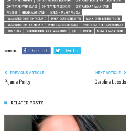
CONTRATAR FAMOSOS
CONTRATAR GRAM HERMANO
CONTRATAR ICARDI PARTICIPANTE DE GH
CONTRATAR IVANA ICARDI
CONTRATAR PRESENCIAS
CONTRATRAR A IVANA ICARDI
FAMOSOS
HERMANA DE ICARDI
ICARDI HERMANA FAMOSA
IVANA ICARDI COMO CONTACTARLO
IVANA ICARDI CONTACTAR
IVANA ICARDI CONTRATACION
IVANA ICARDI CONTRATACIONES
IVANA ICARDI CONTRATAR
PARTICIPANTE DE GRAM HERMANO
PRESENCIAS
QUIERO CONTRATAR A IVANA ICARDI
QUIERO FAMOSOS
SHOW DE IVANA ICARDI
Facebook
Twitter
SHARE ON:
PREVIOUS ARTICLE
NEXT ARTICLE
Pijama Party
Carolina Losada
RELATED POSTS