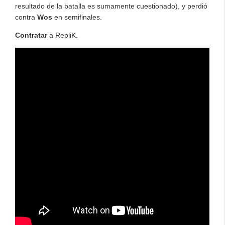
resultado de la batalla es sumamente cuestionado), y perdió
contra
Wos
en semifinales.
Contratar
a RepliK.