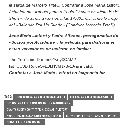
la salida de Marcelo Tinelli.
Contratar a José María Listorti.
Actualmente, trabaja junto a Paula Chaves en «Este Es El
Show», de lunes a viernes a las 14:00,mostrando lo mejor
del «Bailando Por Un Sueño» (Conduce Marcelo Tinelli).
José María Listorti y Pedro Alfonso, protagonistas de
«Socios por Accidente». la película para disfrutar en
estas vacaciones de invierno en familia:
The YouTube ID of ac0Yvey3GAM?
list=UU9BrRoi6eSyE9kNVM1-By1A is invalid.
Contratar a José María Listorti en laagencia.biz.
TAGS:
CÓMO CONTRATAR A JOSE MARIA LISTORTI
CONTRATAR A JOSE MARIA LISTORTI
CONTRATAR A JOSE MARIA LISTORTI EN LAAGENCIA.BIZ
CUANTO CUESTA CONTRATAR A JOSE MARIA LISTORTI
PRECIO DE CONTRATAR A JOSE MARIA LISTORTI
QUIERO CONTRATAR A JOSE MARIA LISTORTI
SHOW DE JOSE MARIA LISTORTI