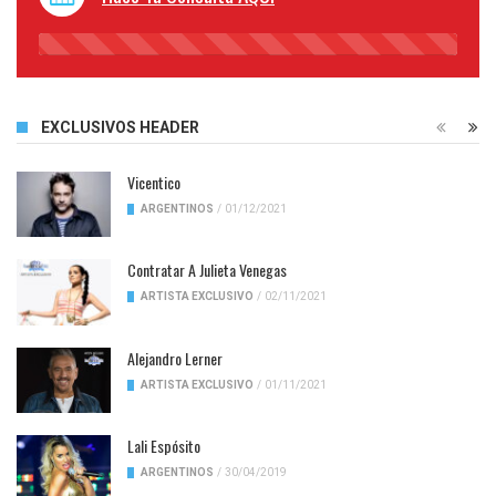
45%
Complete
EXCLUSIVOS HEADER
Vicentico
ARGENTINOS
/
01/12/2021
Contratar A Julieta Venegas
ARTISTA EXCLUSIVO
/
02/11/2021
Alejandro Lerner
ARTISTA EXCLUSIVO
/
01/11/2021
Lali Espósito
ARGENTINOS
/
30/04/2019