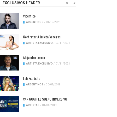
EXCLUSIVOS HEADER
Vicentico
ARGENTINOS
/
01/12/2021
Contratar A Julieta Venegas
ARTISTA EXCLUSIVO
/
02/11/2021
Alejandro Lerner
ARTISTA EXCLUSIVO
/
01/11/2021
Lali Espósito
ARGENTINOS
/
30/04/2019
VAN GOGH EL SUENO INMERSIVO
ARTISTAS
/
01/04/2019