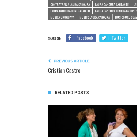
CONTRATRAR A LAURA CANOURA
LAURA CANOURA CANTANTE
LA
LAURA CANOURA CONTRATACION
LAURA CANOURA CONTRATACIONE
MUSICA URUGUAYA
MUSICO LAURA CANOURA
MUSICO URUGUA
Facebook
Twitter
SHARE ON:
PREVIOUS ARTICLE
Cristian Castro
RELATED POSTS