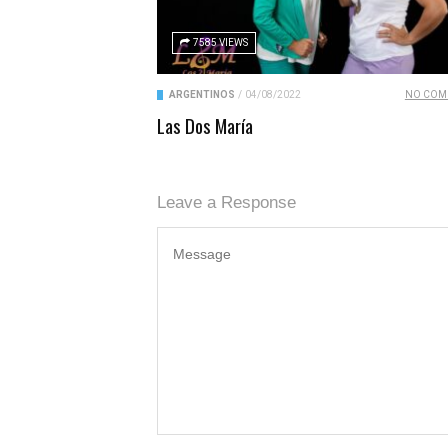
7585 VIEWS
ARGENTINOS
/
04/08/2022
NO COM
Las Dos María
Leave a Response