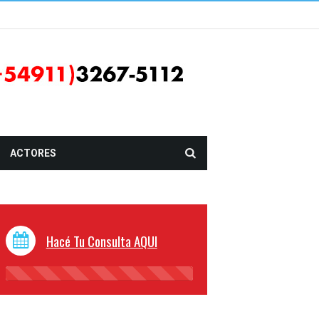
ACTORES
Hacé Tu Consulta AQUI
45%
Complete