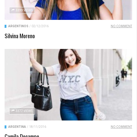
3399 VIEWS
ARGENTINOS
/
02/12/2016
NO COMMENT
Silvina Moreno
3377 VIEWS
ARGENTINA
/
18/11/2016
NO COMMENT
Camila Docampo