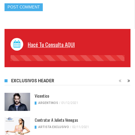
Hacé Tu Consulta AQUI
45%
Complete
EXCLUSIVOS HEADER
Vicentico
ARGENTINOS
/
01/12/2021
Contratar A Julieta Venegas
ARTISTA EXCLUSIVO
/
02/11/2021