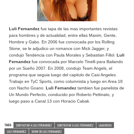
Luli Fernandez
fue tapa de las mas importantes revistas
para hombres y de actualidad, entre ellas Maxim, Gente,
Hombre y Gabo. En 2006 fue convocada por los Rolling
Stone, se le adjudico un romance con Mick Jagger, y
condujo Tendencia con Paula Morales y Sebastian Fillol.
Luli
Fernandez
fue convocada por Marcelo Tinelli para Bailando
por un Sueño 2007. En 2008, condujo Team Angels, el
programa que seguia luego del capitulo de Casi Angeles.
Trabajo en TyC Sports, como columnista y luego en Area 18
con Nacho Goano.
Luli Fernandez
tambien fue panelista de
Un Mundo Perfecto, conducido por Roberto Pettinato, y
luego paso a Canal 13 con Horacio Cabak.
TAGS:
CONTACTAR A LULI FERNANDEZ
CONTRATAR A LULI FERNANDEZ
LAAGENCIA
LULI FERNANDEZ
SHOW DE LULI FERNANDEZ