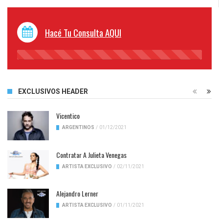
Hacé Tu Consulta AQUI
45%
Complete
EXCLUSIVOS HEADER
Vicentico
ARGENTINOS
/
01/12/2021
Contratar A Julieta Venegas
ARTISTA EXCLUSIVO
/
02/11/2021
Alejandro Lerner
ARTISTA EXCLUSIVO
/
01/11/2021