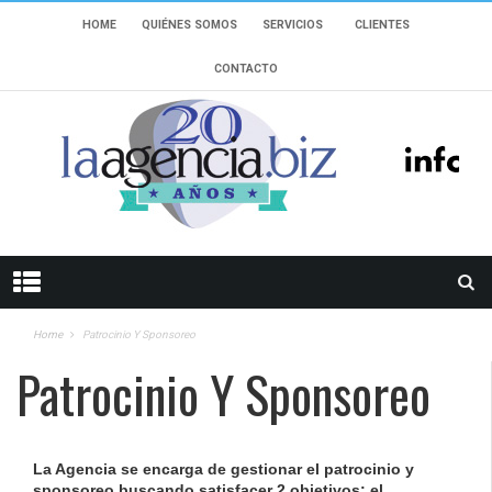
HOME
QUIÉNES SOMOS
SERVICIOS
CLIENTES
CONTACTO
Home
Patrocinio Y Sponsoreo
Patrocinio Y Sponsoreo
La Agencia se encarga de gestionar el patrocinio y
sponsoreo buscando satisfacer 2 objetivos: el