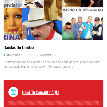
13952 VIEWS
Bandas De Cumbia
ARGENTINA
/
01/01/2016
/
13 COMMENTS
Contratar bandas de cumbia Las mejores de cada género, podés contratar
en laagencia.biz, tu mejor opción. Contratar bandas...
Hacé Tu Consulta AQUI
45%