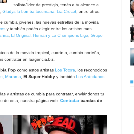
solista/lider de prestigio, tenés a tu alcance a
,
Gladys la bomba tucumana
,
Lia Crucet
, entre otros.
de cumbia jóvenes, las nuevas estrellas de la movida
kos
y también podés elegir entre los artistas mas
arina
,
El Original
,
Hernán y La Champions Liga
,
Grupo
cos de la movida tropical, cuarteto, cumbia norteña,
és contratar en laagencia.biz.
bia Pop
como estos artistas
Los Totora
, los reconocidos
m,
Marama
,
El Super Hobby
y también
Los Arándanos
s y artistas de cumbia para contratar, enviándonos tu
to de esta, nuestra página web.
Contratar
bandas de