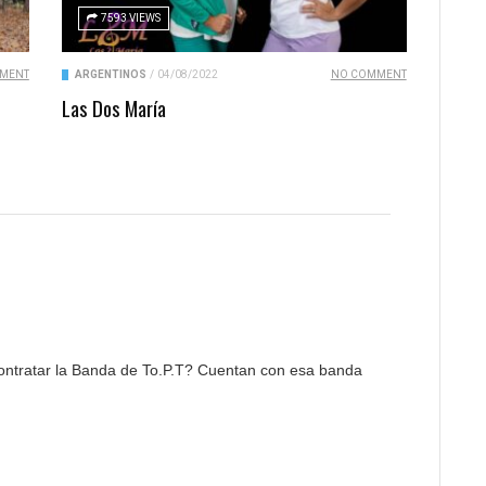
7593 VIEWS
MENT
ARGENTINOS
/
04/08/2022
NO COMMENT
Las Dos María
ontratar la Banda de To.P.T? Cuentan con esa banda