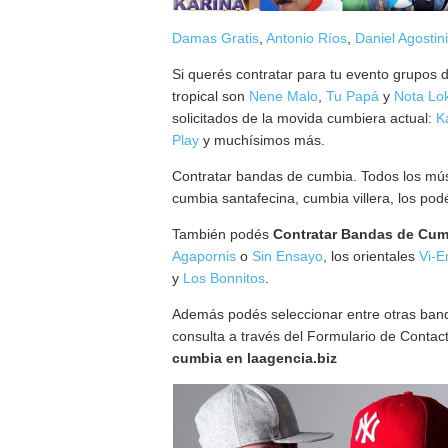
Damas Gratis
,
Antonio Ríos
,
Daniel Agostini
Si querés contratar para tu evento grupos 
tropical son
Nene Malo
,
Tu Papá
y
Nota Lo
solicitados de la movida cumbiera actual:
K
Play
y muchísimos más.
Contratar bandas de cumbia. Todos los músi
cumbia santafecina, cumbia villera, los pod
También podés
Contratar Bandas de Cum
Agapornis
o
Sin Ensayo
, los orientales
Vi-E
y
Los Bonnitos
.
Además podés seleccionar entre otras banda
consulta a través del Formulario de Contac
cumbia en laagencia.biz