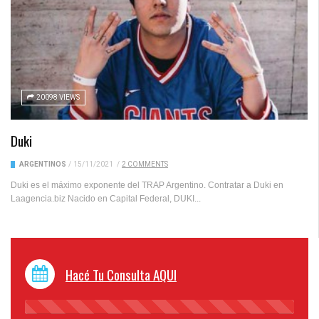
20098 VIEWS
Duki
ARGENTINOS
/
15/11/2021
/
2 COMMENTS
Duki es el máximo exponente del TRAP Argentino. Contratar a Duki en
Laagencia.biz Nacido en Capital Federal, DUKI...
Hacé Tu Consulta AQUI
45%