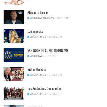
Alejandro Lerner
ARTISTA EXCLUSIVO
/
01/11/2021
Lali Espósito
ARGENTINOS
/
30/04/2019
VAN GOGH EL SUENO INMERSIVO
ARTISTAS
/
01/04/2019
Victor Heredia
ARGENTINOS
/
01/02/2018
Los Auténticos Decadentes
ARGENTINOS
/
12/01/2017