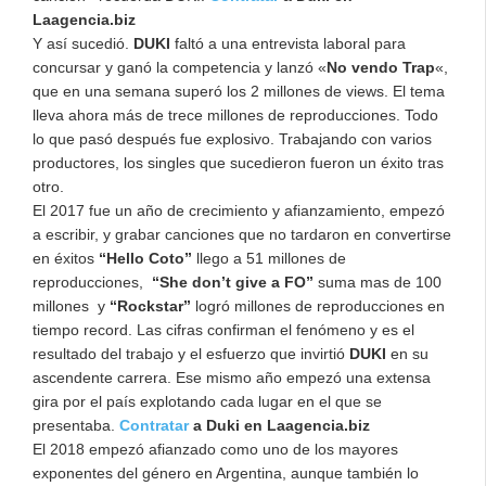
Laagencia.biz
Y así sucedió.
DUKI
faltó a una entrevista laboral para
concursar y ganó la competencia y lanzó «
No vendo Trap
«,
que en una semana superó los 2 millones de views. El tema
lleva ahora más de trece millones de reproducciones. Todo
lo que pasó después fue explosivo. Trabajando con varios
productores, los singles que sucedieron fueron un éxito tras
otro.
El 2017 fue un año de crecimiento y afianzamiento, empezó
a escribir, y grabar canciones que no tardaron en convertirse
en éxitos
“Hello Coto”
llego a 51 millones de
reproducciones,
“She don’t give a FO”
suma mas de 100
millones y
“Rockstar”
logró millones de reproducciones en
tiempo record. Las cifras confirman el fenómeno y es el
resultado del trabajo y el esfuerzo que invirtió
DUKI
en su
ascendente carrera. Ese mismo año empezó una extensa
gira por el país explotando cada lugar en el que se
presentaba.
Contratar
a Duki en Laagencia.biz
El 2018 empezó afianzado como uno de los mayores
exponentes del género en Argentina, aunque también lo