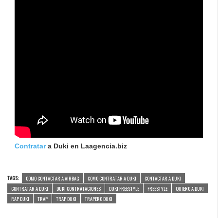
Contratar
a Duki en Laagencia.biz
TAGS:
COMO CONTACTAR A AIRBAG
COMO CONTRATAR A DUKI
CONTACTAR A DUKI
CONTRATAR A DUKI
DUKI CONTRATACIONES
DUKI FREESTYLE
FREESTYLE
QUIERO A DUKI
RAP DUKI
TRAP
TRAP DUKI
TRAPERO DUKI