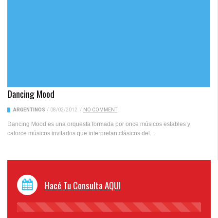
Dancing Mood
ARGENTINOS
/
08/02/2012
/
NO COMMENT
Dancing Mood es una orquesta formada por once músicos estables y
catorce músicos invitados que interpretan clásicos del...
Hacé Tu Consulta AQUI
45%
Complete