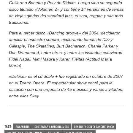
Guillermo Bonetto y Pety de Riddim. Luego vino su segundo
disco titulado «Volumen 2» y contiene 14 versiones de temas
de viejas glorias del standard jazz, el soul, reggae y ska más
tradicional.
Para el tercer disco «Dancing groove» del 2004, decidieron
ampliar el espectro sonoro, explorando temas de Dizzy
Gillespie, The Skatalites, Burt Bacharach, Charlie Parker y
Don Drummond, entre otros, y entre los invitados estuvieron:
Fidel Nadal, Mimi Maura y Karen Fleitas (Actitud María
Marta).
«Deluxe» es el cd doble + fue registrado en octubre de 2007
en el Teatro Opera. El espectacular show contó para la
oacasión con una orquesta de 45 músicos y varios invitados,
entre ellos Skay.
TAGS:
ARGENTINA
CONTACTAR A DANCING MOOD
CONTRATACIÓN DE DANCING MOOD
CONTRATAR A DANCING MOOD
LAAGENCIA
SHOW DE DANCING MOOD