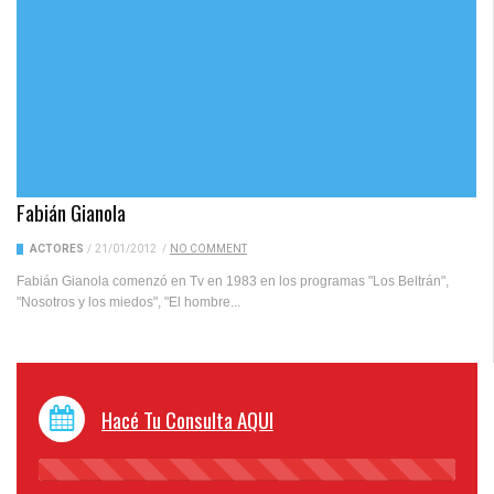
Fabián Gianola
ACTORES
/
21/01/2012
/
NO COMMENT
Fabián Gianola comenzó en Tv en 1983 en los programas "Los Beltrán",
"Nosotros y los miedos", "El hombre...
Hacé Tu Consulta AQUI
45%
Complete