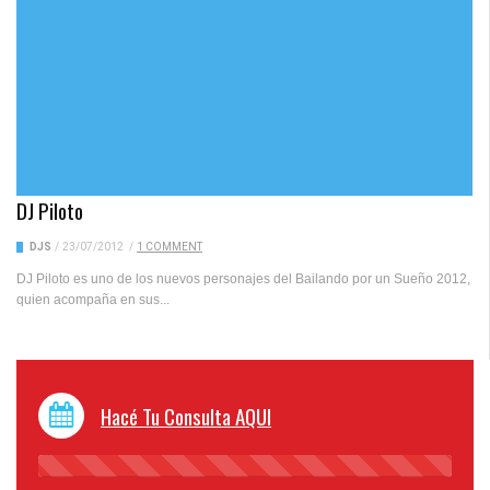
DJ Piloto
DJS
/
23/07/2012
/
1 COMMENT
DJ Piloto es uno de los nuevos personajes del Bailando por un Sueño 2012,
quien acompaña en sus...
Hacé Tu Consulta AQUI
45%
Complete