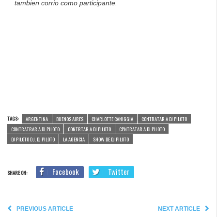
tambien corrio como participante.
TAGS:
ARGENTINA
BUENOS AIRES
CHARLOTTE CANIGGIA
CONTRATAR A DJ PILOTO
CONTRATRAR A DJ PILOTO
CONTRTAR A DJ PILOTO
CPNTRATAR A DJ PILOTO
DJ PILOTO D.J. DJ PILOTO
LA AGENCIA
SHOW DE DJ PILOTO
Facebook
Twitter
SHARE ON:
PREVIOUS ARTICLE
NEXT ARTICLE