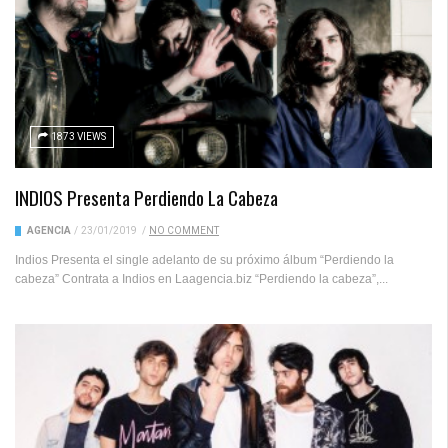
1873 VIEWS
INDIOS Presenta Perdiendo La Cabeza
AGENCIA
/
23/01/2019
/
NO COMMENT
Indios Presenta el single adelanto de su próximo álbum “Perdiendo la
cabeza” Contrata a Indios en Laagencia.biz “Perdiendo la cabeza”,...