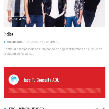
4138 VIEWS
Indios
ARGENTINOS
/
15/10/2013
/
NO COMMENT
Contratar a Indios Indios es una banda de pop-rock formada en el 2009 en
la ciudad de Rosario....
Hacé Tu Consulta AQUI
45%
Complete