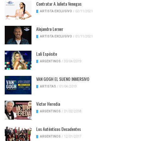
Contratar A Julieta Venegas
ARTISTA EXCLUSIVO
/
02/11/2021
Alejandro Lerner
ARTISTA EXCLUSIVO
/
01/11/2021
Lali Espósito
ARGENTINOS
/
30/04/2019
VAN GOGH EL SUENO INMERSIVO
ARTISTAS
/
01/04/2019
Victor Heredia
ARGENTINOS
/
01/02/2018
Los Auténticos Decadentes
ARGENTINOS
/
12/01/2017