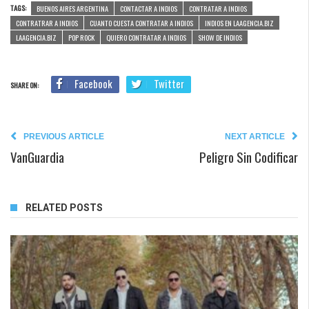
TAGS:
BUENOS AIRES ARGENTINA
CONTACTAR A INDIOS
CONTRATAR A INDIOS
CONTRATRAR A INDIOS
CUANTO CUESTA CONTRATAR A INDIOS
INDIOS EN LAAGENCIA.BIZ
LAAGENCIA.BIZ
POP ROCK
QUIERO CONTRATAR A INDIOS
SHOW DE INDIOS
Facebook
Twitter
SHARE ON:
PREVIOUS ARTICLE
NEXT ARTICLE
VanGuardia
Peligro Sin Codificar
RELATED POSTS