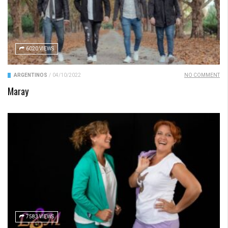
6020 VIEWS
ARGENTINOS
/
04/10/2022
NO COMMENT
Maray
7583 VIEWS