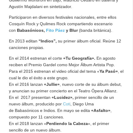
Agustín Majdalani en sintetizador.
Participaron en diversos festivales nacionales, entre ellos
Cosquín Rock y Quilmes Rock compartiendo escenario
con
Babasónicos
,
Fito Páez
y Blur
(banda británica).
En 2013 editan
“Indios”,
su primer álbum oficial. Reúne 12
canciones propias.
En el 2014 estrenan el corte
«Tu Geografía».
En agosto
reciben el Premio Gardel como Mejor Álbum Artista Pop.
Para el 2015 estrenan el video oficial del tema «
Ya Pasó»
, el
cual le dio el éxito a este grupo.
En el 2016 lanzan
«Jullie»
, nuevo corte de su álbum debut,
y anuncian su primer concierto en el Teatro Ópera Allianz.
En el 2017 presentan
«Lucidez»,
primer sencillo de un
nuevo álbum, producido por
Coti
, Diego Uma
de Babasónicos e Indios. En mayo se edita
«Asfalto»
,
compuesto por 11 canciones.
En el 2018 lanzan «
Perdiendo la Cabeza
«, el primer
sencillo de un nuevo álbum.