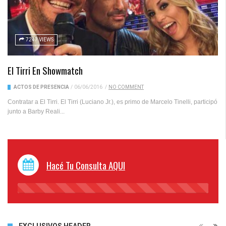
7247 VIEWS
El Tirri En Showmatch
ACTOS DE PRESENCIA
/
06/06/2016
/
NO COMMENT
Contratar a El Tirri. El Tirri (Luciano Jr.), es primo de Marcelo Tinelli, participó
junto a Barby Reali...
Hacé Tu Consulta AQUI
45%
Complete