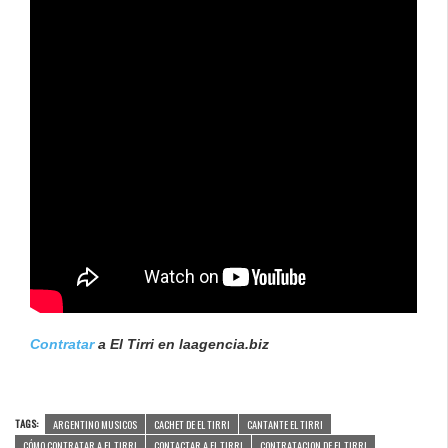
Contratar
a El Tirri en laagencia.biz
TAGS:
ARGENTINO MUSICOS
CACHET DE EL TIRRI
CANTANTE EL TIRRI
CÓMO CONTRATAR A EL TIRRI
CONTACTAR A EL TIRRI
CONTRATACION DE EL TIRRI