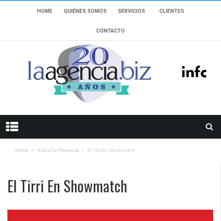
HOME
QUIÉNES SOMOS
SERVICIOS
CLIENTES
CONTACTO
Home
Actos De Presencia
El Tirri En Showmatch
El Tirri En Showmatch