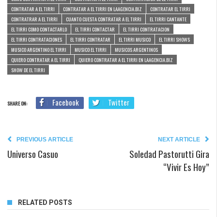
CONTRATAR A EL TIRRI
CONTRATAR A EL TIRRI EN LAAGENCIA.BIZ
CONTRATAR EL TIRRI
CONTRATRAR A EL TIRRI
CUANTO CUESTA CONTRATAR A EL TIRRI
EL TIRRI CANTANTE
EL TIRRI COMO CONTACTARLO
EL TIRRI CONTACTAR
EL TIRRI CONTRATACION
EL TIRRI CONTRATACIONES
EL TIRRI CONTRATAR
EL TIRRI MUSICO
EL TIRRI SHOWS
MUSICO ARGENTINO EL TIRRI
MUSICO EL TIRRI
MUSICOS ARGENTINOS
QUIERO CONTRATAR A EL TIRRI
QUIERO CONTRATAR A EL TIRRI EN LAAGENCIA.BIZ
SHOW DE EL TIRRI
Facebook
Twitter
SHARE ON:
PREVIOUS ARTICLE
NEXT ARTICLE
Universo Casuo
Soledad Pastorutti Gira
“Vivir Es Hoy”
RELATED POSTS