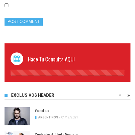
Hacé Tu Consulta AQUI
45%
Complete
EXCLUSIVOS HEADER
Vicentico
ARGENTINOS
/
01/12/2021
Contratar A Julieta Venegas