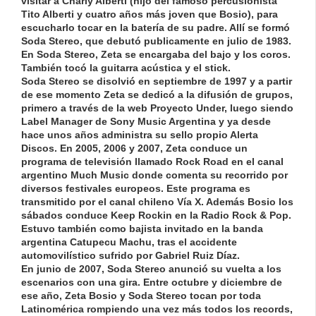
visitar a Charly Alberti (hijo del famoso percusionista
Tito Alberti y cuatro años más joven que
Bosio
), para
escucharlo tocar en la batería de su padre. Allí se formó
Soda Stereo, que debutó publicamente en julio de 1983.
En Soda Stereo,
Zeta
se encargaba del bajo y los coros.
También tocó la guitarra acústica y el stick.
Soda Stereo se disolvió en septiembre de 1997 y a partir
de ese momento
Zeta
se dedicó a la difusión de grupos,
primero a través de la web Proyecto Under, luego siendo
Label Manager de Sony Music Argentina y ya desde
hace unos años administra su sello propio Alerta
Discos. En 2005, 2006 y 2007,
Zeta
conduce un
programa de televisión llamado Rock Road en el canal
argentino Much Music donde comenta su recorrido por
diversos festivales europeos. Este programa es
transmitido por el canal chileno Vía X. Además
Bosio
los
sábados conduce Keep Rockin en la Radio Rock & Pop.
Estuvo también como bajista invitado en la banda
argentina Catupecu Machu, tras el accidente
automovilístico sufrido por Gabriel Ruiz Díaz.
En junio de 2007, Soda Stereo anunció su vuelta a los
escenarios con una gira. Entre octubre y diciembre de
ese año,
Zeta
Bosio
y Soda Stereo tocan por toda
Latinomérica rompiendo una vez más todos los records,