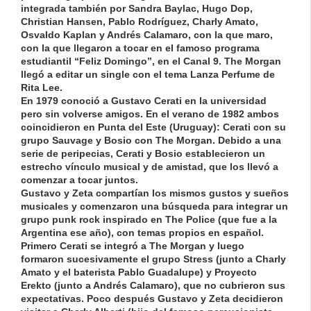
integrada también por Sandra Baylac, Hugo Dop,
Christian Hansen, Pablo Rodríguez, Charly Amato,
Osvaldo Kaplan y Andrés Calamaro, con la que maro,
con la que llegaron a tocar en el famoso programa
estudiantil “Feliz Domingo”, en el Canal 9. The Morgan
llegó a editar un single con el tema Lanza Perfume de
Rita Lee.
En 1979 conoció a Gustavo Cerati en la universidad
pero sin volverse amigos. En el verano de 1982 ambos
coincidieron en Punta del Este (Uruguay): Cerati con su
grupo Sauvage y
Bosio
con The Morgan. Debido a una
serie de peripecias, Cerati y
Bosio
establecieron un
estrecho vínculo musical y de amistad, que los llevó a
comenzar a tocar juntos.
Gustavo y
Zeta
compartían los mismos gustos y sueños
musicales y comenzaron una búsqueda para integrar un
grupo punk rock inspirado en The Police (que fue a la
Argentina ese año), con temas propios en español.
Primero Cerati se integró a The Morgan y luego
formaron sucesivamente el grupo Stress (junto a Charly
Amato y el baterista Pablo Guadalupe) y Proyecto
Erekto (junto a Andrés Calamaro), que no cubrieron sus
expectativas. Poco después Gustavo y
Zeta
decidieron