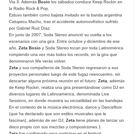
Vía X. Además
Bosio
los sábados conduce Keep Rockin en
la Radio Rock & Pop.
Estuvo también como bajista invitado en la banda argentina
Catupecu Machu, tras el accidente automovilístico sufrido
por Gabriel Ruiz Díaz.
En junio de 2007, Soda Stereo anunció su vuelta a los
escenarios con una gira. Entre octubre y diciembre de ese
año,
Zeta
Bosio
y Soda Stereo tocan por toda Latinomérica
rompiendo una vez más todos los records, en la gira que
denominaron Me verás volver.
Zeta
y sus compañeros de Soda Stereo regresaron a sus
proyectos personales luego de este fugaz reencuentro, sin
descartar alguna próxima reunión en el futuro.
Zeta
, además
de Keep Rockin, realiza una gira presentándose como DJ en
diversos lugares de Latinoamérica, denominada Live
Sessions, en donde muestra su versatilidad en las bandejas.
En el contexto de la música electrónica, dance y Dancefloor
(que ha declarado que son estilos musicales que le
fascinan), además de ser DJ,
Zeta
tiene planes de lanzar un
disco propio con sus mezclas y composiciones.1
Zeta
fue confirmado para participar en el festival