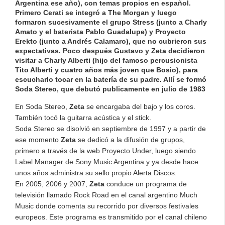
Argentina ese año), con temas propios en español.
Primero Cerati se integró a The Morgan y luego
formaron sucesivamente el grupo Stress (junto a Charly
Amato y el baterista Pablo Guadalupe) y Proyecto
Erekto (junto a Andrés Calamaro), que no cubrieron sus
expectativas. Poco después Gustavo y
Zeta
decidieron
visitar a Charly Alberti (hijo del famoso percusionista
Tito Alberti y cuatro años más joven que
Bosio
), para
escucharlo tocar en la batería de su padre. Allí se formó
Soda Stereo, que debutó publicamente en julio de 1983
En Soda Stereo,
Zeta
se encargaba del bajo y los coros.
También tocó la guitarra acústica y el stick.
Soda Stereo se disolvió en septiembre de 1997 y a partir de
ese momento
Zeta
se dedicó a la difusión de grupos,
primero a través de la web Proyecto Under, luego siendo
Label Manager de Sony Music Argentina y ya desde hace
unos años administra su sello propio Alerta Discos.
En 2005, 2006 y 2007,
Zeta
conduce un programa de
televisión llamado Rock Road en el canal argentino Much
Music donde comenta su recorrido por diversos festivales
europeos. Este programa es transmitido por el canal chileno