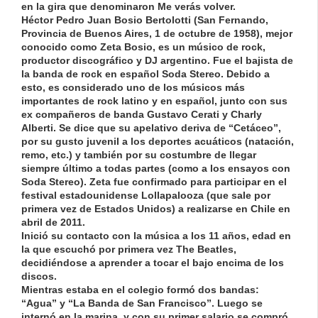
en la gira que denominaron Me verás volver.
Héctor Pedro Juan
Bosio
Bertolotti (San Fernando,
Provincia de Buenos Aires, 1 de octubre de 1958), mejor
conocido como
Zeta
Bosio
, es un músico de rock,
productor discográfico y DJ argentino. Fue el bajista de
la banda de rock en español Soda Stereo. Debido a
esto, es considerado uno de los músicos más
importantes de rock latino y en español, junto con sus
ex compañeros de banda Gustavo Cerati y Charly
Alberti. Se dice que su apelativo deriva de “Cetáceo”,
por su gusto juvenil a los deportes acuáticos (natación,
remo, etc.) y también por su costumbre de llegar
siempre último a todas partes (como a los ensayos con
Soda Stereo).
Zeta
fue confirmado para participar en el
festival estadounidense Lollapalooza (que sale por
primera vez de Estados Unidos) a realizarse en Chile en
abril de 2011.
Inició su contacto con la música a los 11 años, edad en
la que escuchó por primera vez The Beatles,
decidiéndose a aprender a tocar el bajo encima de los
discos.
Mientras estaba en el colegio formó dos bandas:
“Agua” y “La Banda de San Francisco”. Luego se
internó en la marina, y con su primer salario se compró