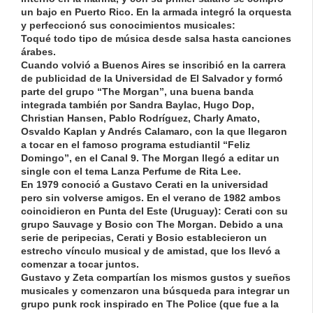
un bajo en Puerto Rico. En la armada integró la orquesta
y perfeccionó sus conocimientos musicales:
Toqué todo tipo de música desde salsa hasta canciones
árabes.
Cuando volvió a Buenos Aires se inscribió en la carrera
de publicidad de la Universidad de El Salvador y formó
parte del grupo “The Morgan”, una buena banda
integrada también por Sandra Baylac, Hugo Dop,
Christian Hansen, Pablo Rodríguez, Charly Amato,
Osvaldo Kaplan y Andrés Calamaro, con la que llegaron
a tocar en el famoso programa estudiantil “Feliz
Domingo”, en el Canal 9. The Morgan llegó a editar un
single con el tema Lanza Perfume de Rita Lee.
En 1979 conoció a Gustavo Cerati en la universidad
pero sin volverse amigos. En el verano de 1982 ambos
coincidieron en Punta del Este (Uruguay): Cerati con su
grupo Sauvage y
Bosio
con The Morgan. Debido a una
serie de peripecias, Cerati y
Bosio
establecieron un
estrecho vínculo musical y de amistad, que los llevó a
comenzar a tocar juntos.
Gustavo y
Zeta
compartían los mismos gustos y sueños
musicales y comenzaron una búsqueda para integrar un
grupo punk rock inspirado en The Police (que fue a la