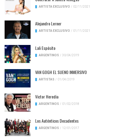
ARTISTA EXCLUSIVO
/
02/11/2021
Alejandro Lerner
ARTISTA EXCLUSIVO
/
01/11/2021
Lali Espósito
ARGENTINOS
/
30/04/2019
VAN GOGH EL SUENO INMERSIVO
ARTISTAS
/
01/04/2019
Victor Heredia
ARGENTINOS
/
01/02/2018
Los Auténticos Decadentes
ARGENTINOS
/
12/01/2017