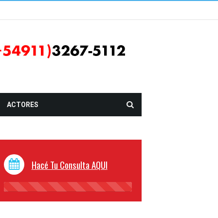
ACTORES
Hacé Tu Consulta AQUI
45%
Complete