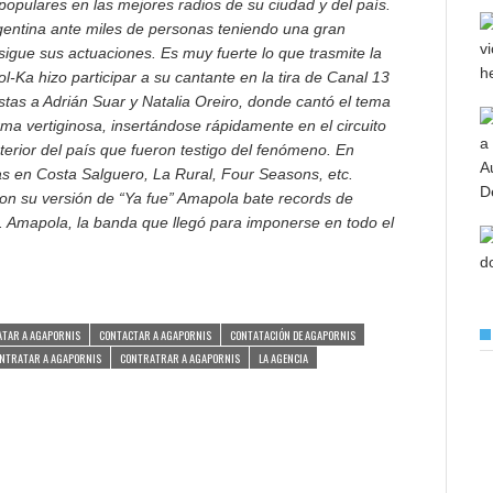
populares en las mejores radios de su ciudad y del país.
gentina ante miles de personas teniendo una gran
sigue sus actuaciones. Es muy fuerte lo que trasmite la
l-Ka hizo participar a su cantante en la tira de Canal 13
tas a Adrián Suar y Natalia Oreiro, donde cantó el tema
ma vertiginosa, insertándose rápidamente en el circuito
nterior del país que fueron testigo del fenómeno. En
as en Costa Salguero, La Rural, Four Seasons, etc.
con su versión de “Ya fue” Amapola bate records de
. Amapola, la banda que llegó para imponerse en todo el
TAR A AGAPORNIS
CONTACTAR A AGAPORNIS
CONTATACIÓN DE AGAPORNIS
NTRATAR A AGAPORNIS
CONTRATRAR A AGAPORNIS
LA AGENCIA