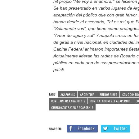
hit propio “Me voy a enamorar” se hicieron 
Se han presentado en varios lugares de Ar
aceptación del público que con gran fervor 
banda desde el escenario, Tal es así que Po
“Solamente vos”, que tiene como protagonis
“Amor de agua y sal”. Amapola crece en for
de giras a nivel nacional, en ciudades del i
Capital Federal animaron importantes fiest
Actualmente lideran las radios de Rosario 
público en cada una de sus presentaciones
país!!
TAGS:
AGAPORNIS
ARGENTINA
BUENOS AIRES
COMO CONTRA
CONTRARTAR A AGAPORNIS
CONTRATACIONES DE AGAPORNIS
CO
QUIERO CONTRATAR A AGAPORNIS
Facebook
Twitter
SHARE ON: