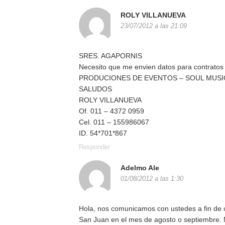
ROLY VILLANUEVA
23/07/2012 a las 21:09
SRES. AGAPORNIS
Necesito que me envien datos para contrat
PRODUCIONES DE EVENTOS – SOUL MUSI
SALUDOS
ROLY VILLANUEVA
Of. 011 – 4372 0959
Cel. 011 – 155986067
ID. 54*701*867
Responder
Adelmo Ale
01/08/2012 a las 1:30
Hola, nos comunicamos con ustedes a fin de c
San Juan en el mes de agosto o septiembre. M