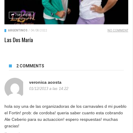
7585 VIEWS
ARGENTINOS
/
04/08/2022
NO COMMENT
Las Dos María
2 COMMENTS
veronica acosta
01/12/2013 a las 14:22
hola soy una de las organizadoras de los carnavales d mi pueblo
el Fortin! prob: de cordoba! queria saber cuanto esta cobrando
Ale Ceberio para su actuaccion! espero respuestas! muchas
gracias!