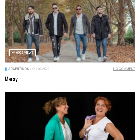
6022 VIEWS
ARGENTINOS
/
04/10/2022
NO COMMENT
Maray