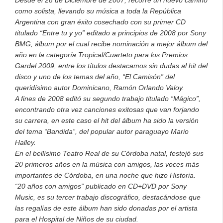
Desde el 28 de Diciembre de 2007, recorre un nuevo camino
como solista, llevando su música a toda la República
Argentina con gran éxito cosechado con su primer CD
titulado “Entre tu y yo” editado a principios de 2008 por Sony
BMG, álbum por el cual recibe nominación a mejor álbum del
año en la categoría Tropical/Cuarteto para los Premios
Gardel 2009, entre los títulos destacamos sin dudas al hit del
disco y uno de los temas del año, “El Camisón” del
queridísimo autor Dominicano, Ramón Orlando Valoy.
A fines de 2008 editó su segundo trabajo titulado “Mágico”,
encontrando otra vez canciones exitosas que van forjando
su carrera, en este caso el hit del álbum ha sido la versión
del tema “Bandida”, del popular autor paraguayo Mario
Halley.
En el bellísimo Teatro Real de su Córdoba natal, festejó sus
20 primeros años en la música con amigos, las voces más
importantes de Córdoba, en una noche que hizo Historia.
“20 años con amigos” publicado en CD+DVD por Sony
Music, es su tercer trabajo discográfico, destacándose que
las regalías de este álbum han sido donadas por el artista
para el Hospital de Niños de su ciudad.