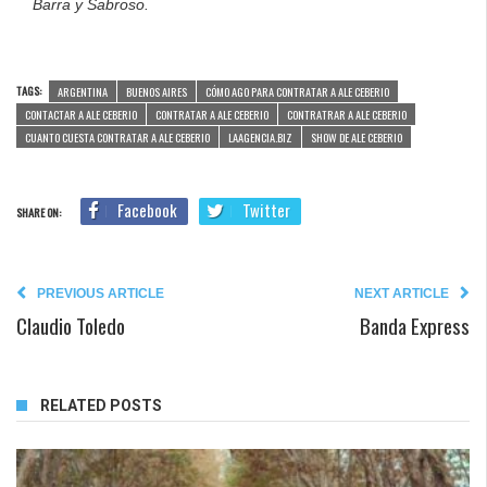
Barra y Sabroso.
TAGS:
ARGENTINA
BUENOS AIRES
CÓMO AGO PARA CONTRATAR A ALE CEBERIO
CONTACTAR A ALE CEBERIO
CONTRATAR A ALE CEBERIO
CONTRATRAR A ALE CEBERIO
CUANTO CUESTA CONTRATAR A ALE CEBERIO
LAAGENCIA.BIZ
SHOW DE ALE CEBERIO
Facebook
Twitter
SHARE ON:
PREVIOUS ARTICLE
NEXT ARTICLE
Claudio Toledo
Banda Express
RELATED POSTS