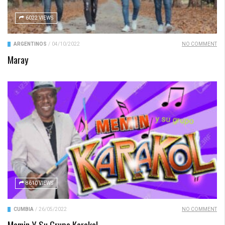
6022 VIEWS
ARGENTINOS
/
04/10/2022
NO COMMENT
Maray
8610 VIEWS
CUMBIA
/
26/05/2022
NO COMMENT
Memin Y Su Grupo Karakol