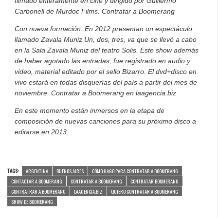
filmado enteramente en cine y dirigido por Guillermo
Carbonell de Murdoc Films. Contratar a Boomerang
Con nueva formación. En 2012 presentan un espectáculo
llamado Zavala Muniz Un, dos, tres, va que se llevó a cabo
en la Sala Zavala Muniz del teatro Solis. Este show además
de haber agotado las entradas, fue registrado en audio y
video, material editado por el sello Bizarro. El dvd+disco en
vivo estará en todas disquerías del país a partir del mes de
noviembre. Contratar a Boomerang en laagencia.biz
En este momento están inmersos en la etapa de
composición de nuevas canciones para su próximo disco a
editarse en 2013.
TAGS:
ARGENTINA
BUENOS AIRES
CÓMO HAGO PARA CONTRATAR A BOOMERANG
CONTACTAR A BOOMERANG
CONTRATAR A BOOMERANG
CONTRATAR BOOMERANG
CONTRATRAR A BOOMERANG
LAAGENCIA.BIZ
QUIERO CONTRATAR A BOOMERANG
SHOW DE BOOMERANG