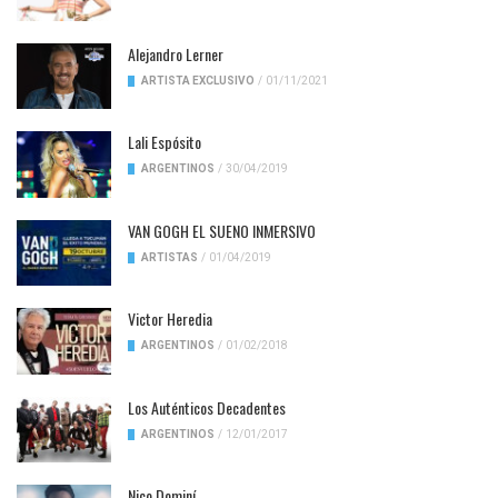
Alejandro Lerner
ARTISTA EXCLUSIVO
/
01/11/2021
Lali Espósito
ARGENTINOS
/
30/04/2019
VAN GOGH EL SUENO INMERSIVO
ARTISTAS
/
01/04/2019
Victor Heredia
ARGENTINOS
/
01/02/2018
Los Auténticos Decadentes
ARGENTINOS
/
12/01/2017
Nico Dominí