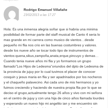
Rodrigo Emanuel Villafañe
23/02/2013 a las 17:27
Hola: Es una inmensa alegria soñar que si habria una minima
posibilidad de formar parte del staff musical de Canto 4 seria lo
mas grande en mi carrera como musico de vientos…desde
pequeño mi flia nos crio en las buenas costumbres y valores.
desde los nueve año se tocar todo tipo de instrumentos de
vientos:quena,sikus,zampoña,anata,erque,pincuyo y demas…
Cuando tenia nueve años mi flia y yo formamos un grupo
llamado”Los Hijos de Ledesma”oriundos del dpto de Ledesma de
la provincia de jujuy por lo cual tuvimos el placer de conocer
cosquin y jesus maria en flia y ser apadrinados por los nocheros
y el chaqueño palavecino. Asi cada uno de mis hermanos y yo
fuimos creciendo y haciendo de nuestra propia flia por lo que se
deciso el grupo,actualmente tengo 26 años y vivo con mi señora
en el centro de jujuy y con una hija de cinco años llamada lourdes
y esperando un nuevo hijo mi angelito ian y me encuentro sin