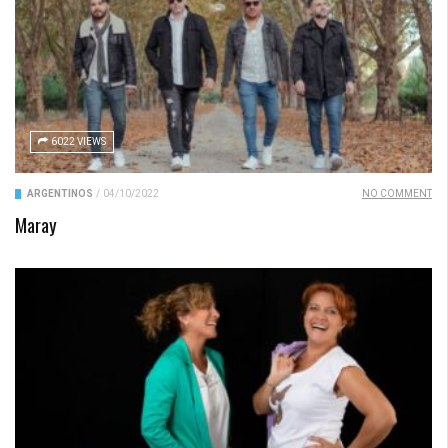
6022 VIEWS
ARGENTINOS
/
04/10/2022
NO COMMENT
Maray