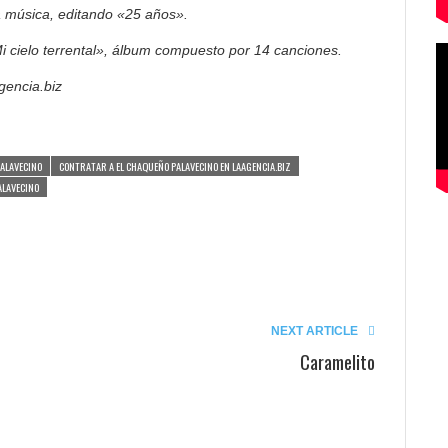
la música, editando «25 años».
 cielo terrental», álbum compuesto por 14 canciones.
gencia.biz
ALAVECINO
CONTRATAR A EL CHAQUEÑO PALAVECINO EN LAAGENCIA.BIZ
ALAVECINO
NEXT ARTICLE
Caramelito