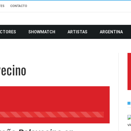
TES
CONTACTO
CTORES
SHOWMATCH
ARTISTAS
ARGENTINA
vecino
45%
Complete