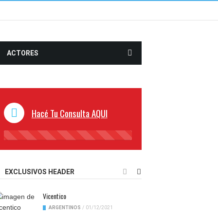
ACTORES
Hacé Tu Consulta AQUI
45%
Complete
EXCLUSIVOS HEADER
Vicentico
ARGENTINOS
/
01/12/2021