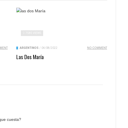
7585 VIEWS
MENT
ARGENTINOS
/
04/08/2022
NO COMMENT
Las Dos María
 que cuesta?