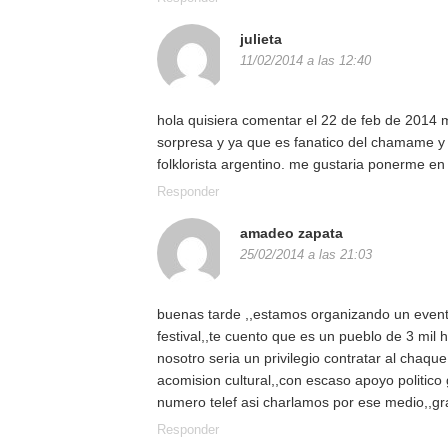
julieta
11/02/2014 a las 12:40
hola quisiera comentar el 22 de feb de 2014
sorpresa y ya que es fanatico del chamame y e
folklorista argentino. me gustaria ponerme en
Responder
amadeo zapata
25/02/2014 a las 21:03
buenas tarde ,,estamos organizando un evento
festival,,te cuento que es un pueblo de 3 mil
nosotro seria un privilegio contratar al chaqu
acomision cultural,,con escaso apoyo politico 
numero telef asi charlamos por ese medio,,gra
Responder