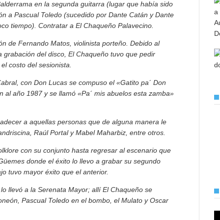
alderrama en la segunda guitarra (lugar que había sido
ón a Pascual Toledo (sucedido por Dante Catán y Dante
poco tiempo).
Contratar a El Chaqueño Palavecino.
ión de Fernando Matos, violinista porteño. Debido al
a grabación del disco, El Chaqueño tuvo que pedir
el costo del sesionista.
Cabral, con Don Lucas se compuso el «Gatito pa´ Don
en al año 1987 y se llamó «Pa´ mis abuelos esta zamba»
radecer a aquellas personas que de alguna manera le
ndriscina, Raúl Portal y Mabel Maharbiz, entre otros.
olklore con su conjunto hasta regresar al escenario que
Güemes donde el éxito lo llevo a grabar su segundo
jo tuvo mayor éxito que el anterior.
lo llevó a la Serenata Mayor; allí El Chaqueño se
neón, Pascual Toledo en el bombo, el Mulato y Oscar