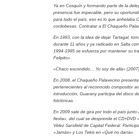
Ya en Cosquín y formando parte de la deleg
presencia fue impecable, pero su oportuni
para todo el país, eso es lo que anhelaba O
cordobesas.
Contratar a El Chaqueño Palav
En 1993, con la idea de dejar Tartagal, to
durante 11 años y ya radicado en Salta com
1994-1995 se esfuerza por mantener su tra
Felipito».
«Chaco escondido… Yo soy de allá» (2007), se
En 2008, el Chaqueño Palavecino presenta
pertenecientes al reconocido compositor a
introducción, Guarany participa del disco d
folclóricas.
En 2009 sale de gira por todo el país junt
fiesta», del cual se desprende el CD+DVD «
Vélez Sarsfield de Capital Federal. Particip
«Jamás» y Los Tekis en «Qué no daría».