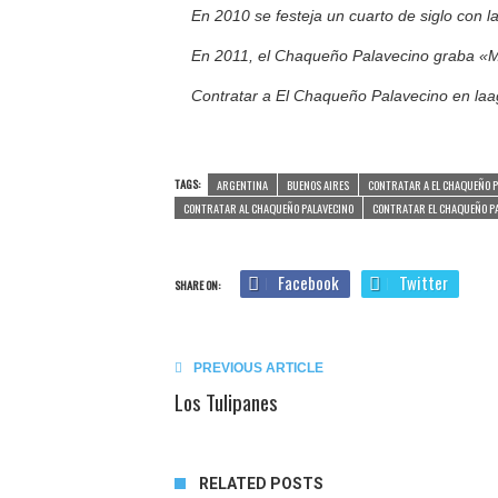
En 2010 se festeja un cuarto de siglo con 
En 2011, el Chaqueño Palavecino graba «Mi
Contratar a El Chaqueño Palavecino en laa
TAGS:
ARGENTINA
BUENOS AIRES
CONTRATAR A EL CHAQUEÑO P
CONTRATAR AL CHAQUEÑO PALAVECINO
CONTRATAR EL CHAQUEÑO P
Facebook
Twitter
SHARE ON:
PREVIOUS ARTICLE
Los Tulipanes
RELATED POSTS