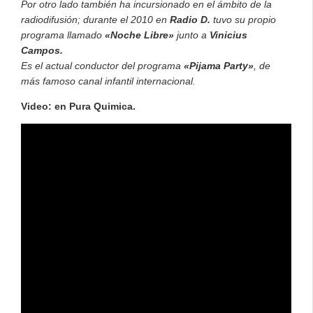
Por otro lado también ha incursionado en el ámbito de la
radiodifusión; durante el 2010 en
Radio D.
tuvo su propio
programa llamado
«Noche Libre»
junto a
Vinicius
Campos.
Es el actual conductor del programa
«Pijama Party»
, de
más famoso canal infantil internacional.
Video: en Pura Quimica.