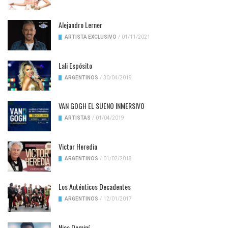
Alejandro Lerner
ARTISTA EXCLUSIVO
/
01/11/2021
Lali Espósito
ARGENTINOS
/
30/04/2019
VAN GOGH EL SUENO INMERSIVO
ARTISTAS
/
01/04/2019
Victor Heredia
ARGENTINOS
/
01/02/2018
Los Auténticos Decadentes
ARGENTINOS
/
12/01/2017
Nico Dominí