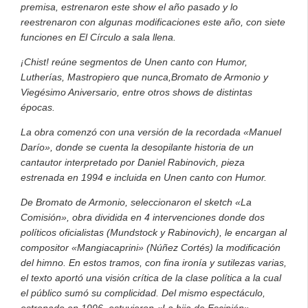
premisa, estrenaron este show el año pasado y lo
reestrenaron con algunas modificaciones este año, con siete
funciones en El Círculo a sala llena.
¡Chist! reúne segmentos de Unen canto con Humor,
Lutherías, Mastropiero que nunca,Bromato de Armonio y
Viegésimo Aniversario, entre otros shows de distintas
épocas.
La obra comenzó con una versión de la recordada «Manuel
Darío», donde se cuenta la desopilante historia de un
cantautor interpretado por Daniel Rabinovich, pieza
estrenada en 1994 e incluida en Unen canto con Humor.
De Bromato de Armonio, seleccionaron el sketch «La
Comisión», obra dividida en 4 intervenciones donde dos
políticos oficialistas (Mundstock y Rabinovich), le encargan al
compositor «Mangiacaprini» (Núñez Cortés) la modificación
del himno. En estos tramos, con fina ironía y sutilezas varias,
el texto aportó una visión crítica de la clase política a la cual
el público sumó su complicidad. Del mismo espectáculo,
estrenado en 1996, estuvieron «La hija de Escipión»,