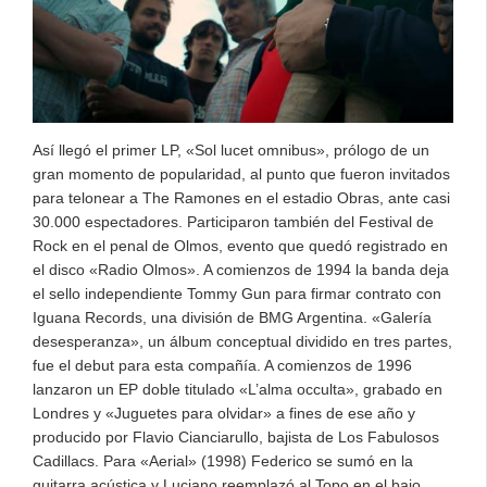
Así llegó el primer LP, «Sol lucet omnibus», prólogo de un
gran momento de popularidad, al punto que fueron invitados
para telonear a The Ramones en el estadio Obras, ante casi
30.000 espectadores. Participaron también del Festival de
Rock en el penal de Olmos, evento que quedó registrado en
el disco «Radio Olmos». A comienzos de 1994 la banda deja
el sello independiente Tommy Gun para firmar contrato con
Iguana Records, una división de BMG Argentina. «Galería
desesperanza», un álbum conceptual dividido en tres partes,
fue el debut para esta compañía. A comienzos de 1996
lanzaron un EP doble titulado «L’alma occulta», grabado en
Londres y «Juguetes para olvidar» a fines de ese año y
producido por Flavio Cianciarullo, bajista de Los Fabulosos
Cadillacs. Para «Aerial» (1998) Federico se sumó en la
guitarra acústica y Luciano reemplazó al Topo en el bajo.