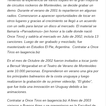
Teniendo la experiencia de varios toques en la gran mayoría
de circuitos rockeros de Montevideo, se decide grabar un
demo. Durante el verano de 2001 lo repartieron en algunas
radios. Comenzaron a aparecer oportunidades de tocar en
otros lugares y gracias al crecimiento se llegó a un acuerdo
con un sello para lanzar un disco al mercado. El material se
llamaría «Parvadomus» (en honor a la calle donde nació
Once Tiros) y saldría al mercado en Julio de 2002; incluía 13
canciones. Luego de ser grabado y mezclado, fue
masterizado en Estudios El Pie, Argentina. Contratar a Once
Tiros en laagencia.biz
En el mes de Octubre de 2002 fueron invitados a tocar junto
a Bersuit Vergarabat en el Teatro de Verano de Montevideo
ante 10.000 personas. Emprendieron en verano una gira por
los principales balnearios de la costa uruguaya y luego
realizaron la grabación de su primer videoclip, “El globo”,
que fue toda una innovación en Uruguay debido a las
animaciones.
Contratar a Once Tiros en laagencia.biz
A fines de 2003
viajaron a Buenos Aires y se presentaron en la Facultad de