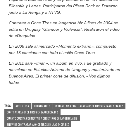
Filosofía y Letras. Participaron del Pilsen Rock en Durazno
junto a La Renga y a NTVG.
Contratar a Once Tiros en laagencia.biz
A fines de 2004 se
edita en Uruguay “Glamour y Violencia”. Realizaron el video
de «Drogado».
En 2008 sale al mercado «Momento extraño», compuesto
por 13 canciones con todo el estilo Once Tiros.
En 2011 sale «Imán», un álbum en vivo. Fue grabado y
mezclado en Estudios Arizona de Uruguay y masterizado en
Buenos Aires. El primer corte de difusión, «Nos dijimos
todo».
TAGS:
ARGENTINA
BUENOS AIRES
CONTACTAR A CONTRATAR A ONCE TIROS EN LAAGENCIA.BIZ
CONTRATAR A ONCE TIROS EN LAAGENCIA.BIZ
CUANTO CUESTA CONTRATAR A ONCE TIROS EN LAAGENCIA.BIZ
SHOW DE CONTRATAR A ONCE TIROS EN LAAGENCIA.BIZ