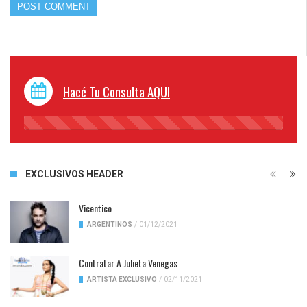
Hacé Tu Consulta AQUI
45%
Complete
EXCLUSIVOS HEADER
Vicentico
ARGENTINOS
/
01/12/2021
Contratar A Julieta Venegas
ARTISTA EXCLUSIVO
/
02/11/2021